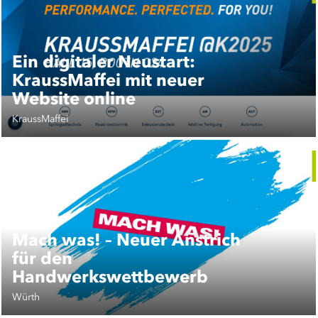
Ein digitaler Neustart:
KraussMaffei mit neuer
Website online
KraussMaffei
Mach was! – Neuer Anstrich
für den
Handwerkswettbewerb
Würth