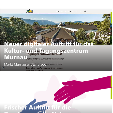
Neuer digitaler Auftritt für das
Kultur- und Tagungszentrum
Murnau
Markt Murnau a. Staffelsee
Frischer Auftritt für die