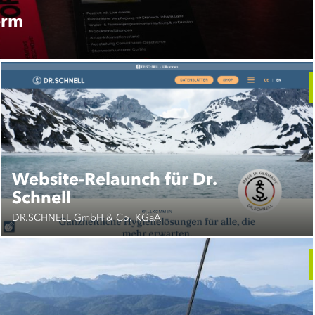
erm
Website-Relaunch für Dr.
Schnell
DR.SCHNELL GmbH & Co. KGaA